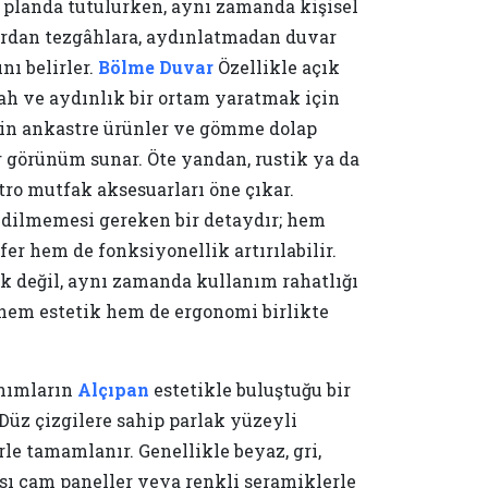
 planda tutulurken, aynı zamanda kişisel
lardan tezgâhlara, aydınlatmadan duvar
nı belirler.
Bölme Duvar
Özellikle açık
rah ve aydınlık bir ortam yaratmak için
için ankastre ürünler ve gömme dolap
ir görünüm sunar. Öte yandan, rustik ya da
tro mutfak aksesuarları öne çıkar.
dilmemesi gereken bir detaydır; hem
r hem de fonksiyonellik artırılabilir.
k değil, aynı zamanda kullanım rahatlığı
hem estetik hem de ergonomi birlikte
nımların
Alçıpan
estetikle buluştuğu bir
Düz çizgilere sahip parlak yüzeyli
le tamamlanır. Genellikle beyaz, gri,
rası cam paneller veya renkli seramiklerle