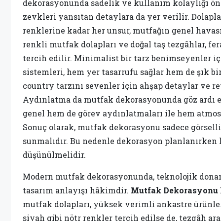
dekorasyonunda sadelik ve kullanım kolaylığı ön
zevkleri yansıtan detaylara da yer verilir. Dolap
renklerine kadar her unsur, mutfağın genel havası
renkli mutfak dolapları ve doğal taş tezgâhlar, fe
tercih edilir. Minimalist bir tarz benimseyenler 
sistemleri, hem yer tasarrufu sağlar hem de şık b
country tarzını sevenler için ahşap detaylar ve re
Aydınlatma da mutfak dekorasyonunda göz ardı e
genel hem de görev aydınlatmaları ile hem atmosfe
Sonuç olarak, mutfak dekorasyonu sadece görselli
sunmalıdır. Bu nedenle dekorasyon planlanırken 
düşünülmelidir.
Modern mutfak dekorasyonunda, teknolojik dona
tasarım anlayışı hâkimdir.
Mutfak Dekorasyonu
mutfak dolapları, yüksek verimli ankastre ürünler
siyah gibi nötr renkler tercih edilse de, tezgâh a