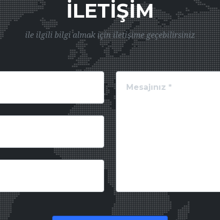
İLETIŞIM
ile ilgili bilgi almak için iletişime geçebilirsiniz