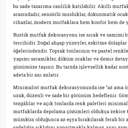
bu sade tasarıma canlılık katılabilir. Akıllı mutf
arasındadır; sensörlü musluklar, dokunmatik ocak
cihazlar, modern mutfaklara hem konfor hem de ye
Rustik mutfak dekorasyonu ise sıcak ve samimi b
tercihidir. Doğal ahşap yüzeyler, eskitme dolaplar 
öğelerindendir. Toprak tonlarının ve pastel renkl
yapımı seramikler, döküm ocaklar ve demir detayl
günümüze taşınır. Bu tarzda işlevsellik kadar nost
adeta bir anı anlatır.
Minimalist mutfak dekorasyonunda ise "az ama öz
uzak, düzenli ve sade bir görünüm hedeflenir. Gömm
tezgâhlar ve açık tonlarda renk paletleri minimali
mutfaklarda depolama çözümleri oldukça zekice t
mümkün olduğunca az eşya bırakılarak ferah bir al
sadeliğin şıklığını yansıtmakla kalmaz, aynı zam